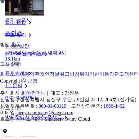
둘러보기
밤맵 메인
경기 군포시
업소 랭킹
초이스
업소 찾기
밤맵 활동
이○범
실장
#
저녁 8시 ~ 다음날 새벽 4시
최근 본 플레이스
16.1km
고객 센터
금정동
공지 사항
회사소개
이용약관
개인정보취급방침
위치기반이용약관
고객센터
Copyright ⓒ
밤맵
1:1 문의
주식회사
희야컴퍼니
| 대표 : 강원용
약관 및 정책
전남광주통합특별시 광산구 수완로9번길 22-12, 206호 (신가동)
사업자등록번호 :
869-81-03119
| 고객상담문의:
1666-4402
광고 신청
이메일:
heeya-company@naver.com
밤사장에서 신청해 주세요
호스팅 서비스 제공: Smileserv Iwinv Cloud