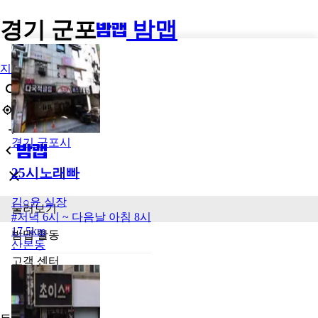
경기 군포
밤맵
지역
경기 군포시
25시노래빠
김○윤
실장
둘러보기
#
저녁 6시 ~ 다음날 아침 8시
17.5km
밤맵 활동
산본동
고객 센터
광고 신청