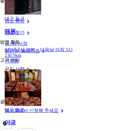
둘러보기
밤맵 메인
대구 동구
업소 랭킹
매원
업소 찾기
밤맵 활동
김○규
사장
#
저녁 7시 30분 ~ 다음날 아침 5시
최근 본 플레이스
230.5km
고객 센터
신천동
공지 사항
1:1 문의
약관 및 정책
광고 신청
대구 동구
밤사장에서 신청해 주세요
야궁