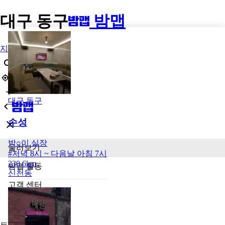
대구 동구
밤맵
지역
대구 동구
수성
방○이
실장
둘러보기
#
저녁 8시 ~ 다음날 아침 7시
230.6km
밤맵 활동
신천동
고객 센터
광고 신청