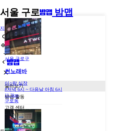
서울 구로
밤맵
지역
서울 구로구
썬노래바
이○락
실장
둘러보기
#
저녁 6시 ~ 다음날 아침 6시
11.3km
밤맵 활동
구로동
고객 센터
광고 신청