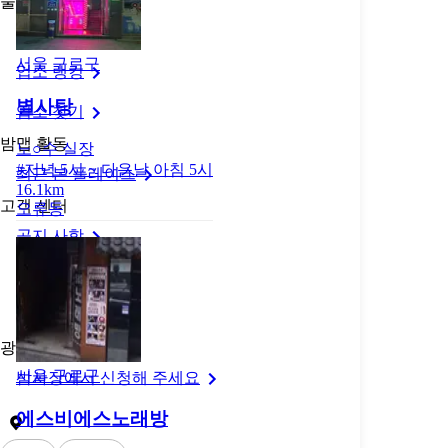
둘러보기
밤맵 메인
서울 구로구
업소 랭킹
별사탕
업소 찾기
밤맵 활동
노○수
실장
#
저녁 5시 ~ 다음날 아침 5시
최근 본 플레이스
16.1km
고객 센터
오류동
공지 사항
1:1 문의
약관 및 정책
광고 신청
서울 구로구
밤사장에서 신청해 주세요
에스비에스노래방