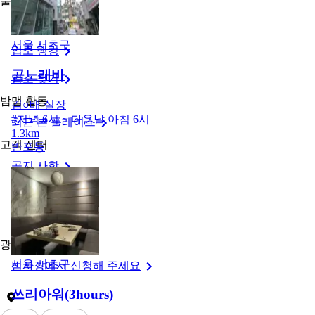
둘러보기
밤맵 메인
서울 서초구
업소 랭킹
곰노래바
업소 찾기
밤맵 활동
김○배
실장
#
저녁 6시 ~ 다음날 아침 6시
최근 본 플레이스
1.3km
고객 센터
반포동
공지 사항
1:1 문의
약관 및 정책
광고 신청
서울 서초구
밤사장에서 신청해 주세요
쓰리아워(3hours)