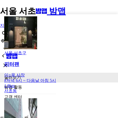
서울 서초
밤맵
지역
서울 서초구
피터팬
이○욱
사장
둘러보기
#
저녁 6시 ~ 다음날 아침 5시
1.8km
밤맵 활동
서초동
고객 센터
광고 신청