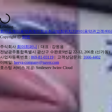
밤맵
내 주변
Loading...
회사소개
이용약관
개인정보취급방침
위치기반이용약관
고객센터
Copyright ⓒ
밤맵
주식회사
희야컴퍼니
| 대표 : 강원용
전남광주통합특별시 광산구 수완로9번길 22-12, 206호 (신가동)
사업자등록번호 :
869-81-03119
| 고객상담문의:
1666-4402
둘러보기
이메일:
heeya-company@naver.com
호스팅 서비스 제공: Smileserv Iwinv Cloud
밤맵 활동
고객 센터
광고 신청
둘러보기
밤맵 메인