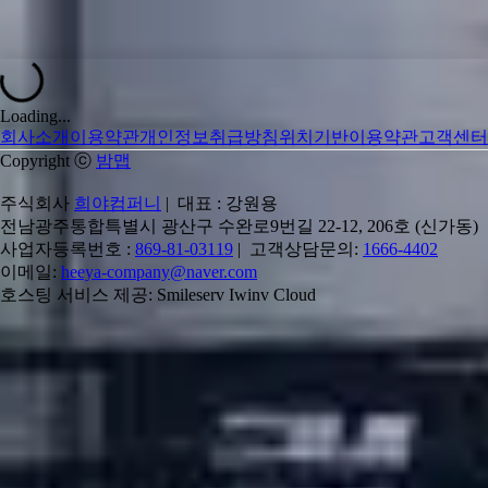
밤맵
내 주변
Loading...
회사소개
이용약관
개인정보취급방침
위치기반이용약관
고객센터
Copyright ⓒ
밤맵
주식회사
희야컴퍼니
| 대표 : 강원용
전남광주통합특별시 광산구 수완로9번길 22-12, 206호 (신가동)
사업자등록번호 :
869-81-03119
| 고객상담문의:
1666-4402
둘러보기
이메일:
heeya-company@naver.com
호스팅 서비스 제공: Smileserv Iwinv Cloud
밤맵 활동
고객 센터
광고 신청
둘러보기
밤맵 메인