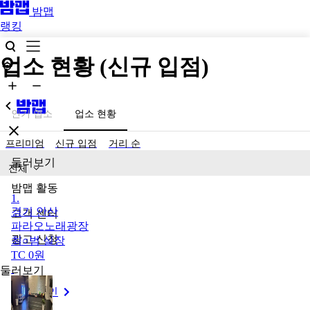
밤맵
랭킹
업소 현황 (신규 입점)
인기 업소
업소 현황
프리미엄
신규 입점
거리 순
둘러보기
전체
밤맵 활동
1
.
경기 안산
고객 센터
파라오노래광장
광고 신청
최○범
실장
TC
0
원
둘러보기
밤맵 메인