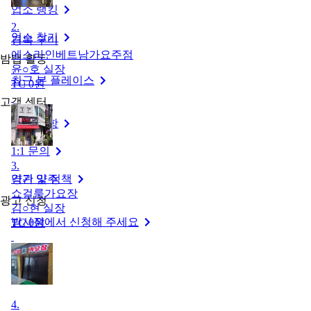
업소 랭킹
2
.
업소 찾기
경북 구미
에스라인베트남가요주점
밤맵 활동
윤○호
실장
최근 본 플레이스
TC
0
원
고객 센터
공지 사항
1:1 문의
3
.
약관 및 정책
경기 양주
쇼걸룸가요장
광고 신청
김○현
실장
밤사장에서 신청해 주세요
TC
0
원
4
.